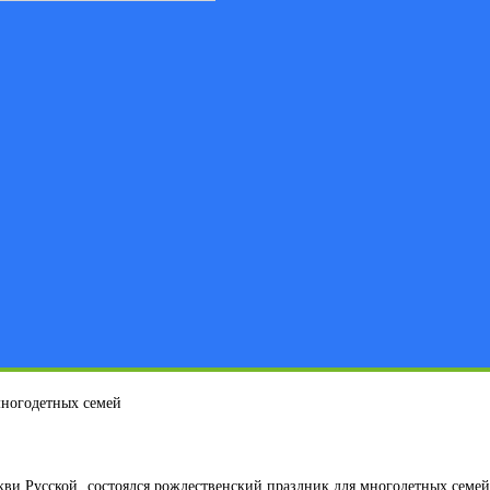
многодетных семей
ркви Русской состоялся рождественский праздник для многодетных сем