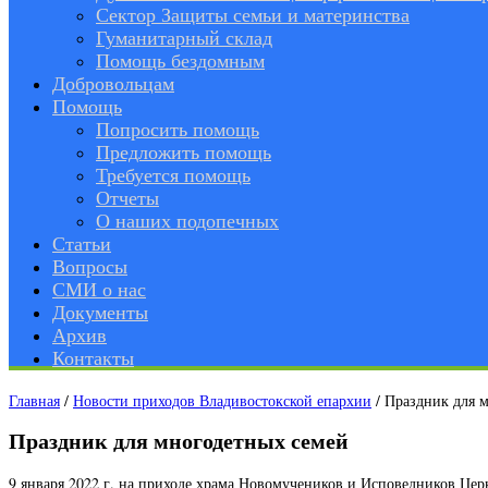
Сектор Защиты семьи и материнства
Гуманитарный склад
Помощь бездомным
Добровольцам
Помощь
Попросить помощь
Предложить помощь
Требуется помощь
Отчеты
О наших подопечных
Статьи
Вопросы
СМИ о нас
Документы
Архив
Контакты
Главная
/
Новости приходов Владивостокской епархии
/
Праздник для 
Праздник для многодетных семей
9 января 2022 г. на приходе храма Новомучеников и Исповедников Це