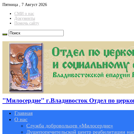
Пятница , 7 Август 2026
СМИ о нас
Документы
Помочь сайту
"Милосердие" г.Владивосток Отдел по церко
Главная
О нас
Служба добровольцев «Милосердие»
Душепопечительской центр реабилитации нар