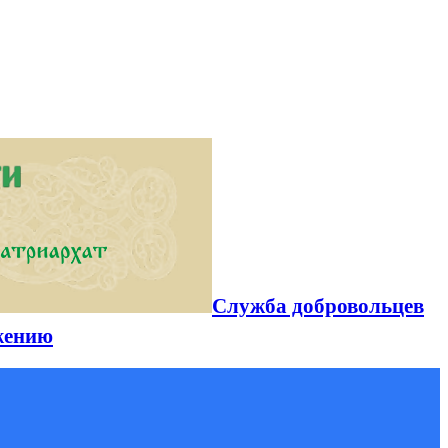
Служба добровольцев
жению