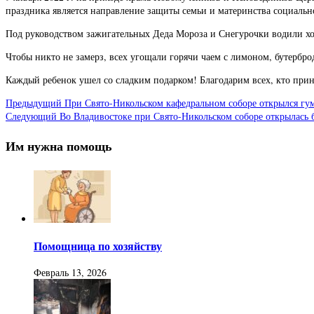
праздника является направление защиты семьи и материнства социальн
Под руководством зажигательных Деда Мороза и Снегурочки водили хор
Чтобы никто не замерз, всех угощали горячи чаем с лимоном, бутербр
Каждый ребенок ушел со сладким подарком! Благодарим всех, кто прин
Предыдущий
При Свято-Никольском кафедральном соборе открылся гу
Следующий
Во Владивостоке при Свято-Никольском соборе открылась б
Им нужна помощь
Помощница по хозяйству
Февраль 13, 2026