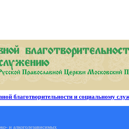
вной благотворительности и социальному слу
ко- и алкоголезависимых