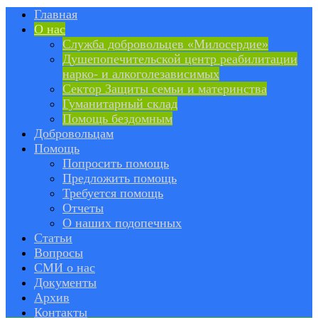
Главная
О нас
Служба добровольцев «Милосердие»
Душепопечительской центр реабилитации
нарко- и алкоголезависимых
Сектор Защиты семьи и материнства
Гуманитарный склад
Помощь бездомным
Добровольцам
Помощь
Попросить помощь
Предложить помощь
Требуется помощь
Отчеты
О наших подопечных
Статьи
Вопросы
СМИ о нас
Документы
Архив
Контакты