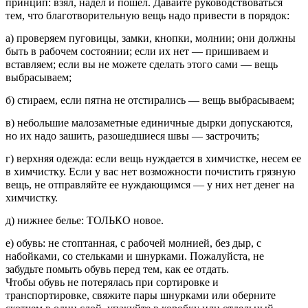
принцип: взял, надел и пошел. Давайте руководствоваться
тем, что благотворительную вещь надо привести в порядок:
а) проверяем пуговицы, замки, кнопки, молнии; они должны
быть в рабочем состоянии; если их нет — пришиваем и
вставляем; если вы не можете сделать этого сами — вещь
выбрасываем;
б) стираем, если пятна не отстирались — вещь выбрасываем;
в) небольшие малозаметные единичные дырки допускаются,
но их надо зашить, разошедшиеся швы — застрочить;
г) верхняя одежда: если вещь нуждается в химчистке, несем ее
в химчистку. Если у вас нет возможности почистить грязную
вещь, не отправляйте ее нуждающимся — у них нет денег на
химчистку.
д) нижнее белье: ТОЛЬКО новое.
е) обувь: не стоптанная, с рабочей молнией, без дыр, с
набойками, со стельками и шнурками. Пожалуйста, не
забудьте помыть обувь перед тем, как ее отдать.
Чтобы обувь не потерялась при сортировке и
транспортировке, свяжите пары шнурками или оберните