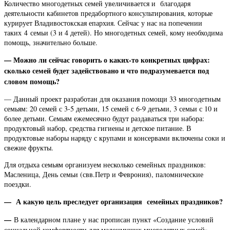
Количество многодетных семей увеличивается и благодаря
деятельности кабинетов предабортного консультирования, которые
курирует Владивостокская епархия. Сейчас у нас на попечении
таких 4 семьи (3 и 4 детей). Но многодетных семей, кому необходима
помощь, значительно больше.
— Можно ли сейчас говорить о каких-то конкретных цифрах:
сколько семей будет задействовано и что подразумевается под
словом помощь?
— Данный проект разработан для оказания помощи 33 многодетным
семьям: 20 семей с 3-5 детьми, 15 семей с 6-9 детьми, 3 семьи с 10 и
более детьми. Семьям ежемесячно будут раздаваться три набора:
продуктовый набор, средства гигиены и детское питание. В
продуктовые наборы наряду с крупами и консервами включены соки и
свежие фрукты.
Для отдыха семьям организуем несколько семейных праздников:
Масленица, День семьи (свв.Петр и Феврония), паломнические
поездки.
— А какую цель преследует организация семейных праздников?
—
В календарном плане у нас прописан пункт «Создание условий
социальной комфортности для малоимущих многодетных семей».