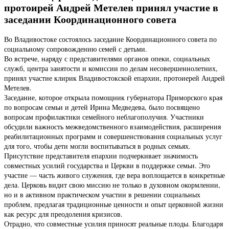
протоирей Андрей Метелев принял участие в
заседании Координационного совета
Во Владивостоке состоялось заседание Координационного совета по
социальному сопровождению семей с детьми.
Во встрече, наряду с представителями органов опеки, социальных
служб, центра занятости и комиссии по делам несовершеннолетних,
принял участие клирик Владивостокской епархии, протоиерей Андрей
Метелев.
Заседание, которое открыла помощник губернатора Приморского края
по вопросам семьи и детей Ирина Медведева, было посвящено
вопросам профилактики семейного неблагополучия. Участники
обсудили важность межведомственного взаимодействия, расширения
реабилитационных программ и совершенствования социальных услуг
для того, чтобы дети могли воспитываться в родных семьях.
Присутствие представителя епархии подчеркивает значимость
совместных усилий государства и Церкви в поддержке семьи. Это
участие — часть живого служения, где вера воплощается в конкретные
дела. Церковь видит свою миссию не только в духовном окормлении,
но и в активном практическом участии в решении социальных
проблем, предлагая традиционные ценности и опыт церковной жизни
как ресурс для преодоления кризисов.
Отрадно, что совместные усилия приносят реальные плоды. Благодаря